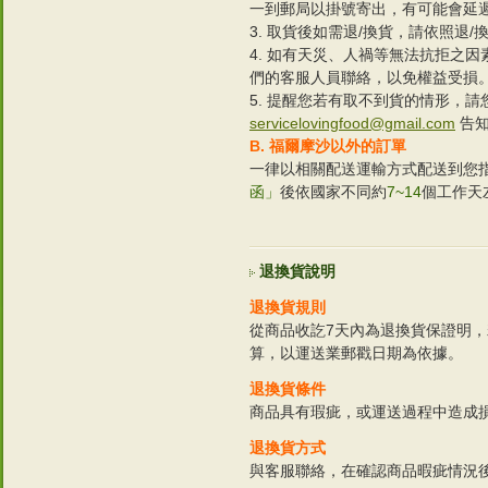
一到郵局以掛號寄出，有可能會延
3. 取貨後如需退/換貨，請依照退/
4. 如有天災、人禍等無法抗拒之
們的客服人員聯絡，以免權益受損
5. 提醒您若有取不到貨的情形，
servicelovingfood@gmail.com
告知
B. 福爾摩沙以外的訂單
一律以相關配送運輸方式配送到您
函」
後依國家不同約
7~14
個工作天
退換貨說明
退換貨規則
從商品收訖7天內為退換貨保證明
算，以運送業郵戳日期為依據。
退換貨條件
商品具有瑕疵，或運送過程中造成
退換貨方式
與客服聯絡，在確認商品暇疵情況