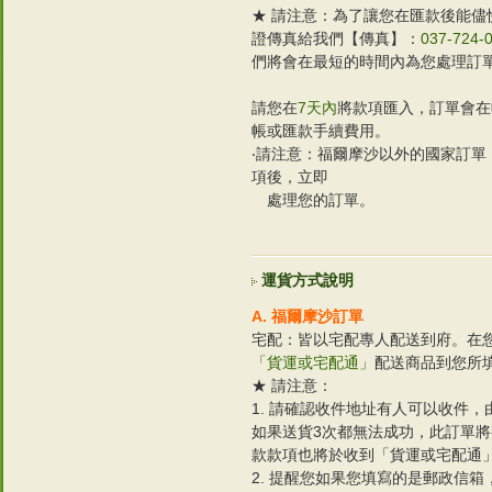
★ 請注意：為了讓您在匯款後能
證傳真給我們【傳真】：
037-724-
們將會在最短的時間內為您處理訂
請您在
7天內
將款項匯入，訂單會在
帳或匯款手續費用。
‧請注意：福爾摩沙以外的國家訂
項後，立即
處理您的訂單。
運貨方式說明
A. 福爾摩沙訂單
宅配：皆以宅配專人配送到府。在
「貨運或宅配通」
配送商品到您所
★ 請注意：
1. 請確認收件地址有人可以收件
如果送貨3次都無法成功，此訂單
款款項也將於收到「貨運或宅配通
2. 提醒您如果您填寫的是郵政信