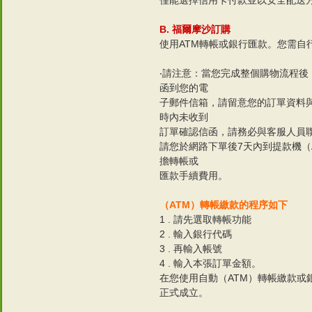
僅能選擇信用卡付款並以安全配送
B. 福爾摩沙訂購
使用ATM轉帳或銀行匯款。您需自
‧請注意：當您完成整個購物流程
函到您的電
子郵件信箱，請留意您的訂單資料與
時內未收到
訂單確認信函，請務必與客服人員
請您於網路下單後7天內到提款機（
擔轉帳或
匯款手續費用。
（ATM）轉帳繳款的程序如下
1 . 請先選取轉帳功能
2 . 輸入銀行代碼
3 . 再輸入帳號
4 . 輸入本張訂單金額。
在您使用自動（ATM）轉帳繳款或
正式成立。