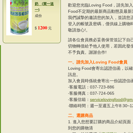
奶 (買一送
歡迎您光臨Loving Food，請先加入L
一)
Food不定期的最新商品動態及最
成份
我們誠摯的邀請您的加入，並請您
登入的帳號及密碼，僅供線上購物
1200
$
元
敬請放心!。
請各位會員務必妥善保管並記下自
切物轉借給予他人使用，若因此發
不予負責。謝謝合作!
一、請先加入Loving Food會員
Loving Food會寄出認證信函，以
訊息。
加入會員時係統會寄出一份認證信函告知
‧客服電話：037-723-886
‧客服傳真：037-724-065
‧客服信箱：
servicelovingfood@gm
‧聯絡時間：週一至週五上午8:30~12:0
二、選購商品
1. 進入您想要訂購的商品介紹頁
到您的購物清